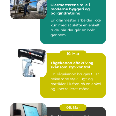
Glarmesterens rolle i
moderne byggeri og
boligindretning
En glarmester arbejder ikke
kun med at skifte en enkelt
rude, når der går en bold
gennem...
10. Mar
Tågekanon effektiv og
skånsom støvkontrol
En Tågekanon bruges til at
bekæmpe støv, lugt og
partikler i luften på en enkel
og kontrolleret måde...
06. Mar