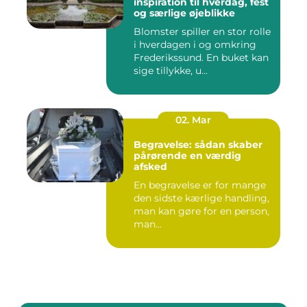
inspiration til hverdag, fest
og særlige øjeblikke
Blomster spiller en stor rolle
i hverdagen i og omkring
Frederikssund. En buket kan
sige tillykke, u...
02. Mar
Begravelse: sådan skaber
pårørende en værdig
afsked
En begravelse er for mange
den sidste kærlige handling,
man kan gøre for en person,
man...