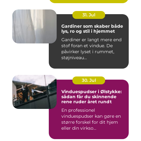
31. Jul
Gardiner som skaber både
lys, ro og stil i hjemmet
Gardiner er langt mere end
stof foran et vindue. De
påvirker lyset i rummet,
støjniveau...
30. Jul
Vinduespudser i Ølstykke:
sådan får du skinnende
rene ruder året rundt
En professionel
vinduespudser kan gøre en
større forskel for dit hjem
eller din virkso...