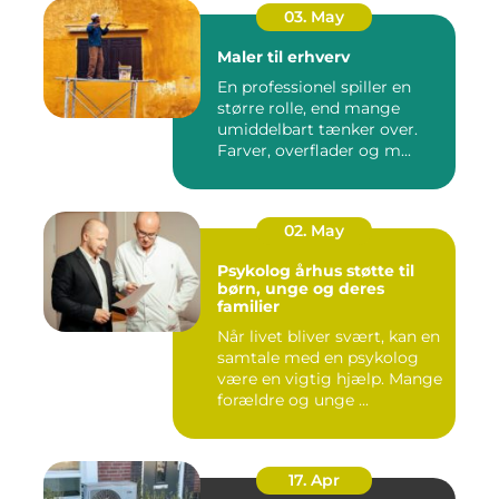
03. May
Maler til erhverv
En professionel spiller en
større rolle, end mange
umiddelbart tænker over.
Farver, overflader og m...
02. May
Psykolog århus støtte til
børn, unge og deres
familier
Når livet bliver svært, kan en
samtale med en psykolog
være en vigtig hjælp. Mange
forældre og unge ...
17. Apr