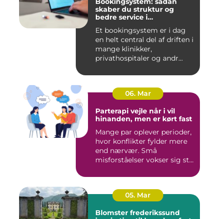
Bookingsystem: sådan
skaber du struktur og
bedre service i
sundhedssektoren
Et bookingsystem er i dag
en helt central del af driften i
mange klinikker,
privathospitaler og andr...
06. Mar
Parterapi vejle når i vil
hinanden, men er kørt fast
Mange par oplever perioder,
hvor konflikter fylder mere
end nærvær. Små
misforståelser vokser sig st...
05. Mar
Blomster frederikssund