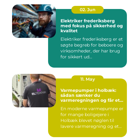
02. Jun
Elektriker frederiksberg
med fokus på sikkerhed og
kvalitet
Elektriker frederiksberg er et
søgte begreb for beboere og
virksomheder, der har brug
for sikkert ud...
11. May
Varmepumper i holbæk:
sådan sænker du
varmeregningen og får et
bedre indeklima
En moderne varmepumpe er
for mange boligejere i
Holbæk blevet nøglen til
lavere varmeregning og et
m...