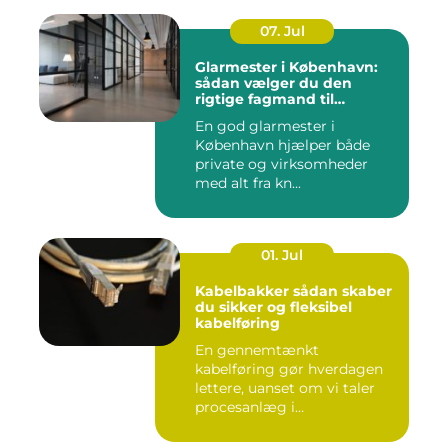
07. Jul
Glarmester i København:
sådan vælger du den
rigtige fagmand til
glasopgaver
En god glarmester i
København hjælper både
private og virksomheder
med alt fra kn...
01. Jul
Kabelbakker sådan skaber
du sikker og fleksibel
kabelføring
En gennemtænkt
kabelføring gør hverdagen
lettere, uanset om vi taler
procesanlæg i
fødevareindustrie...