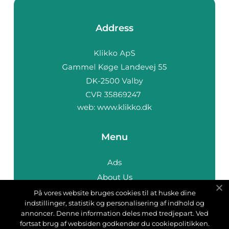
Address
web:
www.klikko.dk
Menu
Ads
About Us
Cookies
På vores website bruges cookies til at huske dine
indstillinger, statistik og personalisering af indhold og
Contact
annoncer. Denne information deles med tredjepart. Ved
Sitemap
fortsat brug af websiden godkender du cookiepolitikken.