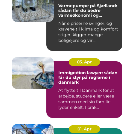
Varmepumpe på Sjælland:
sådan får du bedre
varmeøkonomi og
indeklima
Når elpriserne svinger, og
kravene til klima og komfort
stiger, kigger mange
boligejere og vir...
03. Apr
Immigration lawyer: sådan
får du styr på reglerne i
danmark
At flytte til Danmark for at
arbejde, studere eller være
sammen med sin familie
lyder enkelt. I prak...
01. Apr