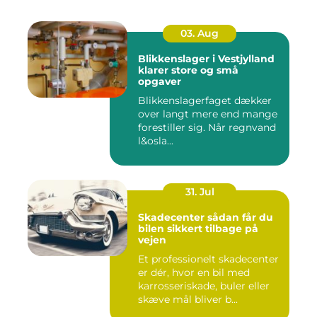
03. Aug
Blikkenslager i Vestjylland
klarer store og små
opgaver
Blikkenslagerfaget dækker
over langt mere end mange
forestiller sig. Når regnvand
l&osla...
31. Jul
Skadecenter sådan får du
bilen sikkert tilbage på
vejen
Et professionelt skadecenter
er dér, hvor en bil med
karrosseriskade, buler eller
skæve mål bliver b...