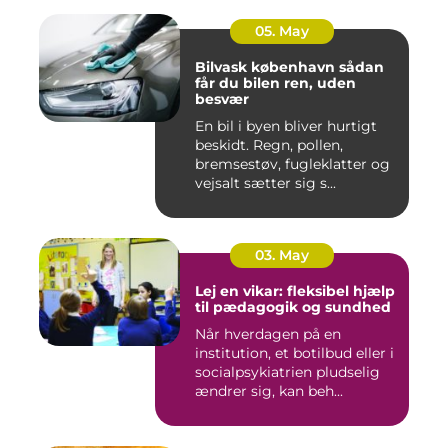
05. May
Bilvask københavn sådan
får du bilen ren, uden
besvær
En bil i byen bliver hurtigt
beskidt. Regn, pollen,
bremsestøv, fugleklatter og
vejsalt sætter sig s...
03. May
Lej en vikar: fleksibel hjælp
til pædagogik og sundhed
Når hverdagen på en
institution, et botilbud eller i
socialpsykiatrien pludselig
ændrer sig, kan beh...