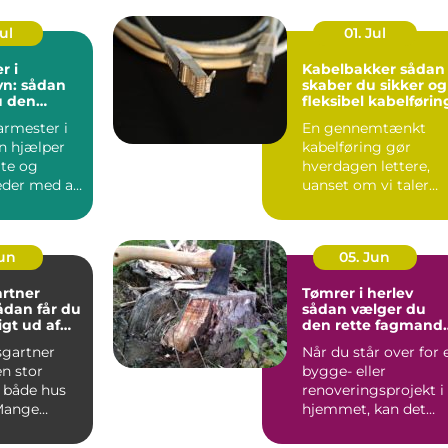
Jul
01. Jul
r i
Kabelbakker sådan
n: sådan
skaber du sikker og
u den
fleksibel kabelførin
agmand til
armester i
En gennemtænkt
ver
n hjælper
kabelføring gør
ate og
hverdagen lettere,
der med alt
uanset om vi taler
procesanlæg i
fødevareindustrie...
Jun
05. Jun
rtner
Tømrer i herlev
sådan vælger du
gt ud af
den rette fagmand
um
til dit projekt
gartner
Når du står over for 
n stor
bygge- eller
r både hus
renoveringsprojekt i
Mange
hjemmet, kan det
 i og
være svært at vide,
ldin...
hvor ...