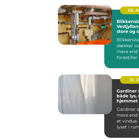
03. 
Blikkensl
Vestjyllan
store og 
opgaver
Blikkensl
dækker ov
mere end
forestiller
regnvand l
31. J
Gardiner
både lys, r
hjemmet
Gardiner e
mere end 
et vindue.
lyset i ru
støjniveau.