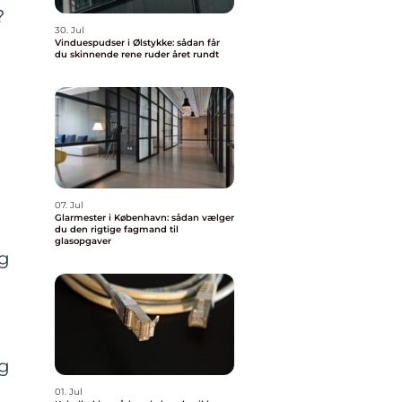
?
30. Jul
Vinduespudser i Ølstykke: sådan får
du skinnende rene ruder året rundt
07. Jul
Glarmester i København: sådan vælger
du den rigtige fagmand til
glasopgaver
ig
ig
01. Jul