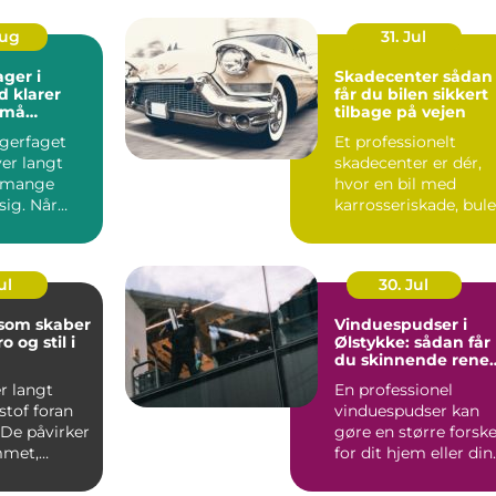
Aug
31. Jul
ager i
Skadecenter sådan
d klarer
får du bilen sikkert
små
tilbage på vejen
agerfaget
Et professionelt
er langt
skadecenter er dér,
 mange
hvor en bil med
 sig. Når
karrosseriskade, bule
&osla...
eller skæve mål bliv
b...
ul
30. Jul
 som skaber
Vinduespudser i
o og stil i
Ølstykke: sådan får
du skinnende rene
ruder året rundt
r langt
En professionel
stof foran
vinduespudser kan
 De påvirker
gøre en større forske
mmet,
for dit hjem eller din
..
virkso...