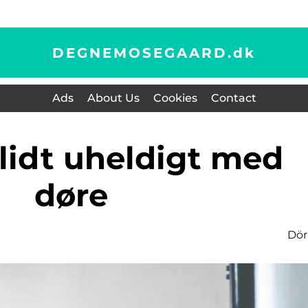
DEGNEMOSEGAARD.
dk
Ads
About Us
Cookies
Contact
døre
Dör