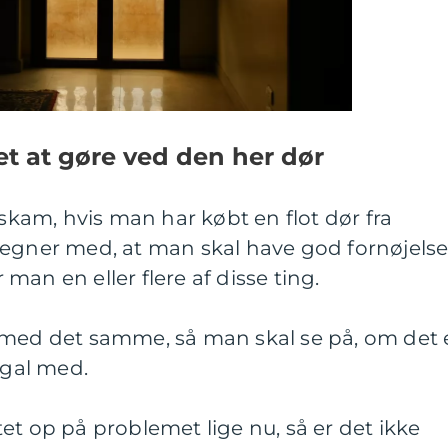
et at gøre ved den her dør
 skam, hvis man har købt en flot dør fra
egner med, at man skal have god fornøjels
an en eller flere af disse ting.
 med det samme, så man skal se på, om det 
 gal med.
et op på problemet lige nu, så er det ikke