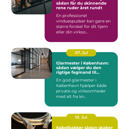
sådan får du skinnende
rene ruder året rundt
En professionel
vinduespudser kan gøre en
større forskel for dit hjem
eller din virkso...
07. Jul
Glarmester i København:
sådan vælger du den
rigtige fagmand til
glasopgaver
En god glarmester i
København hjælper både
private og virksomheder
med alt fra kn...
01. Jul
Kabelbakker sådan skaber