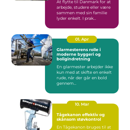
At flytte til Danmark for at
arbejde, studere eller være
sammen med sin familie
lyder enkelt. I prak...
01. Apr
Glarmesterens rolle i
moderne byggeri og
boligindretning
En glarmester arbejder ikke
kun med at skifte en enkelt
rude, når der går en bold
gennem...
10. Mar
Tågekanon effektiv og
skånsom støvkontrol
En Tågekanon bruges til at