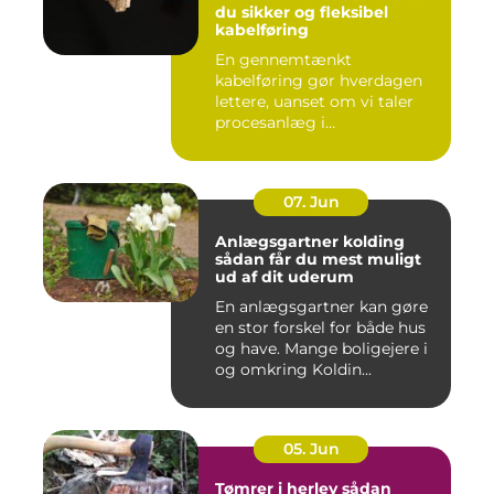
du sikker og fleksibel
kabelføring
En gennemtænkt
kabelføring gør hverdagen
lettere, uanset om vi taler
procesanlæg i
fødevareindustrie...
07. Jun
Anlægsgartner kolding
sådan får du mest muligt
ud af dit uderum
En anlægsgartner kan gøre
en stor forskel for både hus
og have. Mange boligejere i
og omkring Koldin...
05. Jun
Tømrer i herlev sådan