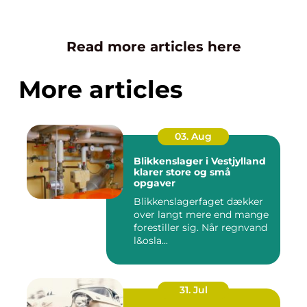
Read more articles here
More articles
03. Aug
Blikkenslager i Vestjylland
klarer store og små
opgaver
Blikkenslagerfaget dækker
over langt mere end mange
forestiller sig. Når regnvand
l&osla...
31. Jul