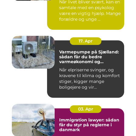
Når livet bliver svært, kan en
samtale med en psykolog
være en vigtig hjælp. Mange
forældre og unge ...
17. Apr
Varmepumpe på Sjælland:
sådan får du bedre
varmeøkonomi og
indeklima
Når elpriserne svinger, og
kravene til klima og komfort
stiger, kigger mange
boligejere og vir...
03. Apr
Immigration lawyer: sådan
får du styr på reglerne i
danmark