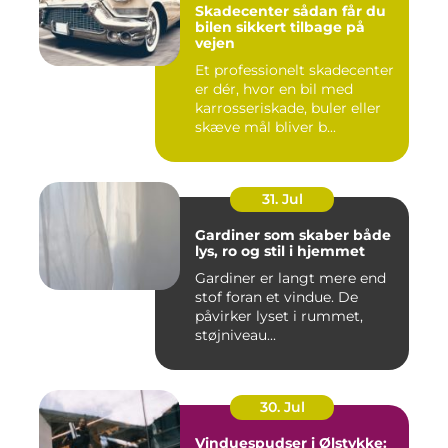
Skadecenter sådan får du
bilen sikkert tilbage på
vejen
Et professionelt skadecenter
er dér, hvor en bil med
karrosseriskade, buler eller
skæve mål bliver b...
31. Jul
Gardiner som skaber både
lys, ro og stil i hjemmet
Gardiner er langt mere end
stof foran et vindue. De
påvirker lyset i rummet,
støjniveau...
30. Jul
Vinduespudser i Ølstykke: