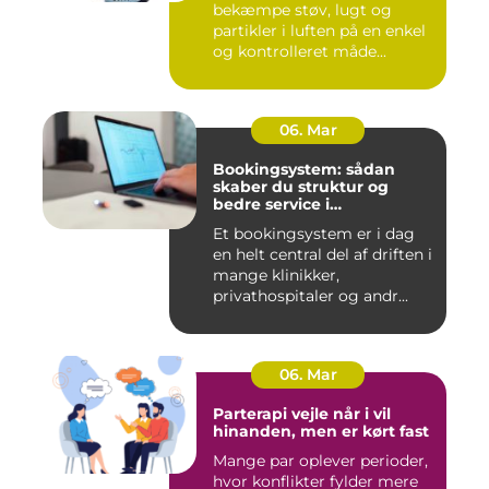
bekæmpe støv, lugt og
partikler i luften på en enkel
og kontrolleret måde...
06. Mar
Bookingsystem: sådan
skaber du struktur og
bedre service i
sundhedssektoren
Et bookingsystem er i dag
en helt central del af driften i
mange klinikker,
privathospitaler og andr...
06. Mar
Parterapi vejle når i vil
hinanden, men er kørt fast
Mange par oplever perioder,
hvor konflikter fylder mere