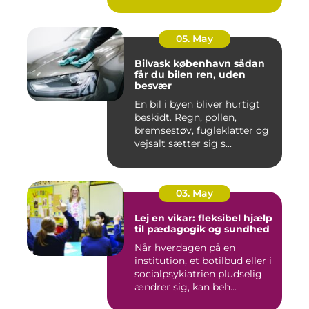
m...
05. May
Bilvask københavn sådan
får du bilen ren, uden
besvær
En bil i byen bliver hurtigt
beskidt. Regn, pollen,
bremsestøv, fugleklatter og
vejsalt sætter sig s...
03. May
Lej en vikar: fleksibel hjælp
til pædagogik og sundhed
Når hverdagen på en
institution, et botilbud eller i
socialpsykiatrien pludselig
ændrer sig, kan beh...