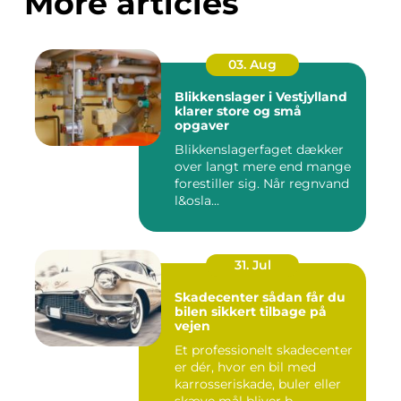
More articles
03. Aug
Blikkenslager i Vestjylland
klarer store og små
opgaver
Blikkenslagerfaget dækker
over langt mere end mange
forestiller sig. Når regnvand
l&osla...
31. Jul
Skadecenter sådan får du
bilen sikkert tilbage på
vejen
Et professionelt skadecenter
er dér, hvor en bil med
karrosseriskade, buler eller