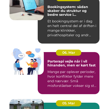
Bookingsystem: sådan
skaber du struktur og
bedre service i
sundhedssektoren
Et bookingsystem er i dag
en helt central del af driften i
mange klinikker,
privathospitaler og andr...
06. Mar
Parterapi vejle når i vil
hinanden, men er kørt fast
Mange par oplever perioder,
hvor konflikter fylder mere
end nærvær. Små
misforståelser vokser sig st...
05. Mar