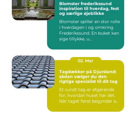
Blomster frederikssund
inspiration til hverdag, fest
og særlige øjeblikke
Blomster spiller en stor rolle
i hverdagen i og omkring
Frederikssund. En buket kan
sige tillykke, u...
02. Mar
Tagdækker på Djursland:
sådan vælger du den
rigtige specialist til dit tag
Et sundt tag er afgørende
for, hvordan huset har det.
Når taget først begynder a...