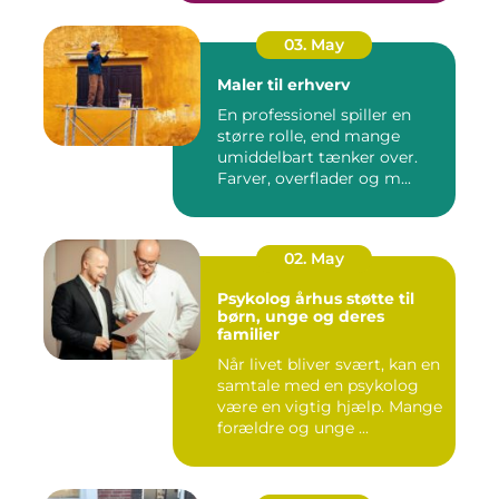
03. May
Maler til erhverv
En professionel spiller en
større rolle, end mange
umiddelbart tænker over.
Farver, overflader og m...
02. May
Psykolog århus støtte til
børn, unge og deres
familier
Når livet bliver svært, kan en
samtale med en psykolog
være en vigtig hjælp. Mange
forældre og unge ...