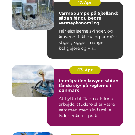
17. Apr
Varmepumpe på Sjælland:
sådan får du bedre
varmeøkonomi og
indeklima
Når elpriserne svinger, og
kravene til klima og komfort
stiger, kigger mange
boligejere og vir...
03. Apr
Immigration lawyer: sådan
får du styr på reglerne i
danmark
At flytte til Danmark for at
arbejde, studere eller være
sammen med sin familie
lyder enkelt. I prak...