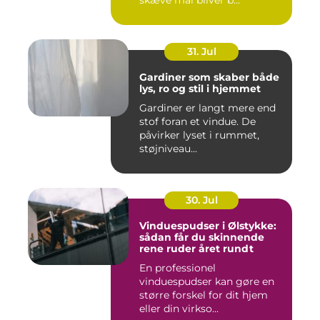
skæve mål bliver b...
31. Jul
Gardiner som skaber både
lys, ro og stil i hjemmet
Gardiner er langt mere end
stof foran et vindue. De
påvirker lyset i rummet,
støjniveau...
30. Jul
Vinduespudser i Ølstykke:
sådan får du skinnende
rene ruder året rundt
En professionel
vinduespudser kan gøre en
større forskel for dit hjem
eller din virkso...