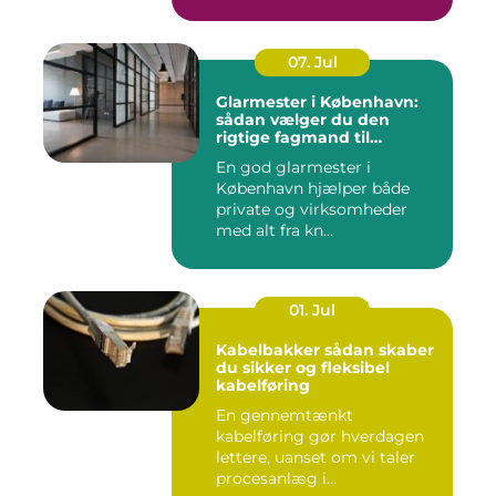
07. Jul
Glarmester i København:
sådan vælger du den
rigtige fagmand til
glasopgaver
En god glarmester i
København hjælper både
private og virksomheder
med alt fra kn...
01. Jul
Kabelbakker sådan skaber
du sikker og fleksibel
kabelføring
En gennemtænkt
kabelføring gør hverdagen
lettere, uanset om vi taler
procesanlæg i