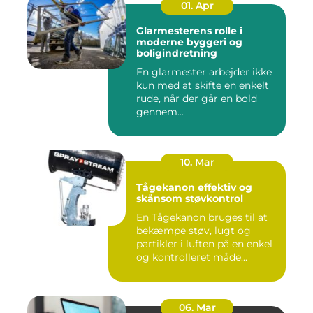
01. Apr
Glarmesterens rolle i
moderne byggeri og
boligindretning
En glarmester arbejder ikke
kun med at skifte en enkelt
rude, når der går en bold
gennem...
10. Mar
Tågekanon effektiv og
skånsom støvkontrol
En Tågekanon bruges til at
bekæmpe støv, lugt og
partikler i luften på en enkel
og kontrolleret måde...
06. Mar