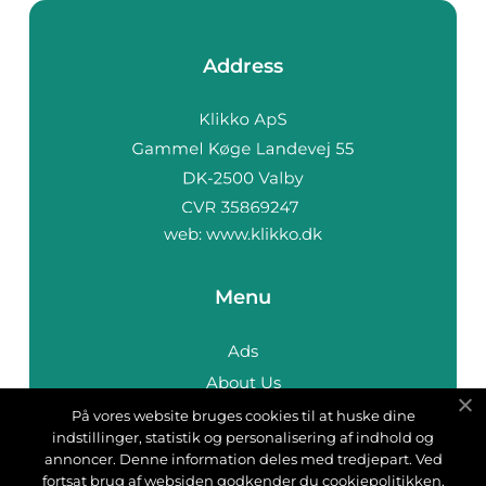
Address
web:
www.klikko.dk
Menu
Ads
About Us
Cookies
På vores website bruges cookies til at huske dine
indstillinger, statistik og personalisering af indhold og
Contact
annoncer. Denne information deles med tredjepart. Ved
Sitemap
fortsat brug af websiden godkender du cookiepolitikken.