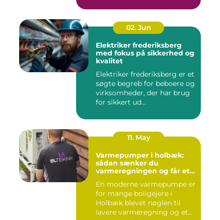
svært at vide, hvor ...
02. Jun
Elektriker frederiksberg
med fokus på sikkerhed og
kvalitet
Elektriker frederiksberg er et
søgte begreb for beboere og
virksomheder, der har brug
for sikkert ud...
11. May
Varmepumper i holbæk:
sådan sænker du
varmeregningen og får et
bedre indeklima
En moderne varmepumpe er
for mange boligejere i
Holbæk blevet nøglen til
lavere varmeregning og et