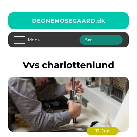
DEGNEMOSEGAARD.
dk
Menu
vvs charlottenlund
13. Jun