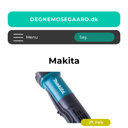
DEGNEMOSEGAARD.
dk
Menu
makita
27. Feb