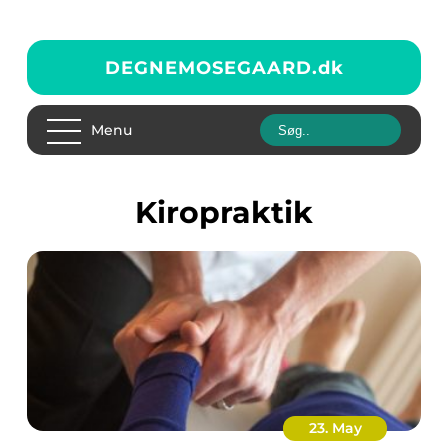
DEGNEMOSEGAARD.
dk
Menu
kiropraktik
23. May