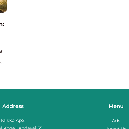
n:
af
n
chen
Address
Menu
Ads
About Us