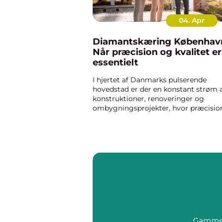
04. Apr
Diamantskæring Københav
Når præcision og kvalitet er
essentielt
I hjertet af Danmarks pulserende
hovedstad er der en konstant strøm 
konstruktioner, renoveringer og
ombygningsprojekter, hvor præcisio
og finesse er i højsæde. I byggebran
er der ofte brug for specialiserede
teknikker til at skære igennem hår...