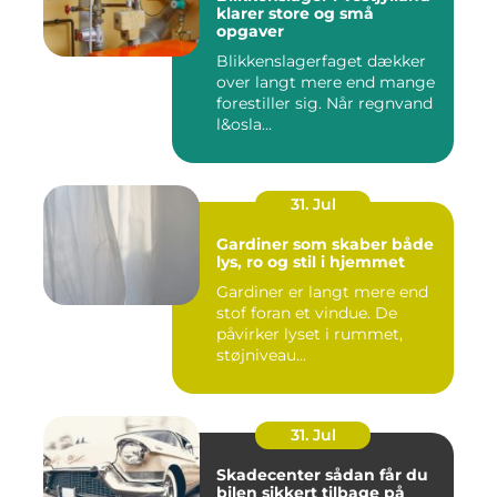
klarer store og små
opgaver
Blikkenslagerfaget dækker
over langt mere end mange
forestiller sig. Når regnvand
l&osla...
31. Jul
Gardiner som skaber både
lys, ro og stil i hjemmet
Gardiner er langt mere end
stof foran et vindue. De
påvirker lyset i rummet,
støjniveau...
31. Jul
Skadecenter sådan får du
bilen sikkert tilbage på