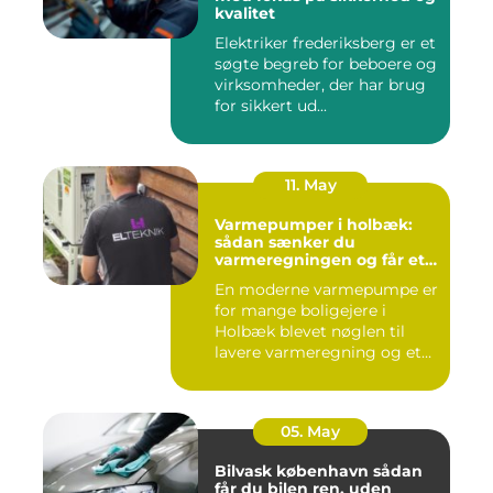
kvalitet
Elektriker frederiksberg er et
søgte begreb for beboere og
virksomheder, der har brug
for sikkert ud...
11. May
Varmepumper i holbæk:
sådan sænker du
varmeregningen og får et
bedre indeklima
En moderne varmepumpe er
for mange boligejere i
Holbæk blevet nøglen til
lavere varmeregning og et
m...
05. May
Bilvask københavn sådan
får du bilen ren, uden