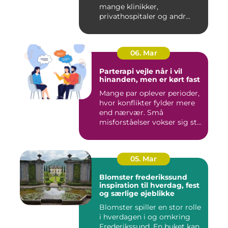
mange klinikker,
privathospitaler og andr...
06. Mar
Parterapi vejle når i vil
hinanden, men er kørt fast
Mange par oplever perioder,
hvor konflikter fylder mere
end nærvær. Små
misforståelser vokser sig st...
05. Mar
Blomster frederikssund
inspiration til hverdag, fest
og særlige øjeblikke
Blomster spiller en stor rolle
i hverdagen i og omkring
Frederikssund. En buket kan