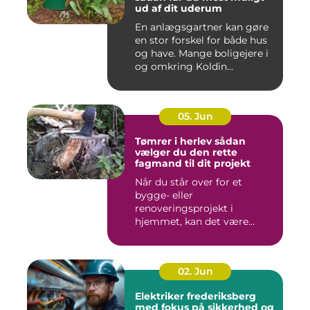
ud af dit uderum
En anlægsgartner kan gøre
en stor forskel for både hus
og have. Mange boligejere i
og omkring Koldin...
05. Jun
Tømrer i herlev sådan
vælger du den rette
fagmand til dit projekt
Når du står over for et
bygge- eller
renoveringsprojekt i
hjemmet, kan det være
svært at vide, hvor ...
02. Jun
Elektriker frederiksberg
med fokus på sikkerhed og