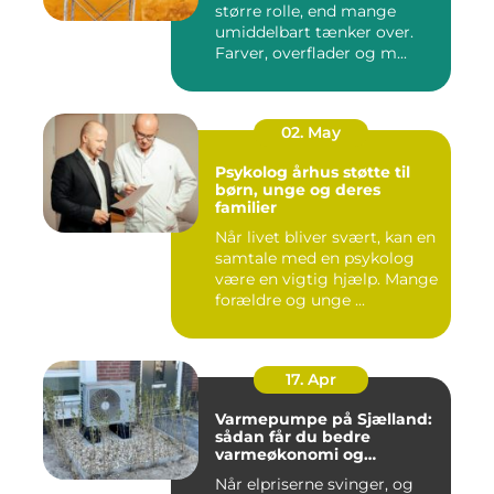
større rolle, end mange
umiddelbart tænker over.
Farver, overflader og m...
02. May
Psykolog århus støtte til
børn, unge og deres
familier
Når livet bliver svært, kan en
samtale med en psykolog
være en vigtig hjælp. Mange
forældre og unge ...
17. Apr
Varmepumpe på Sjælland:
sådan får du bedre
varmeøkonomi og
indeklima
Når elpriserne svinger, og