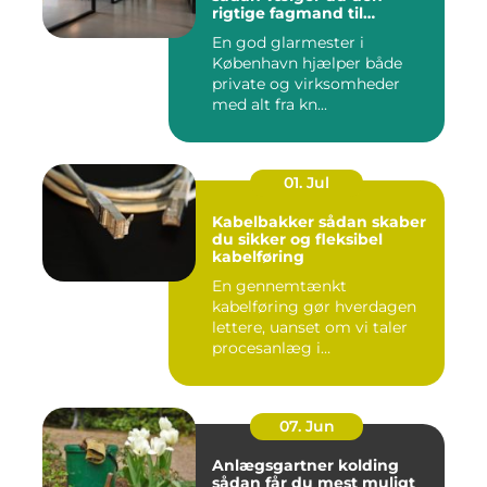
rigtige fagmand til
glasopgaver
En god glarmester i
København hjælper både
private og virksomheder
med alt fra kn...
01. Jul
Kabelbakker sådan skaber
du sikker og fleksibel
kabelføring
En gennemtænkt
kabelføring gør hverdagen
lettere, uanset om vi taler
procesanlæg i
fødevareindustrie...
07. Jun
Anlægsgartner kolding
sådan får du mest muligt