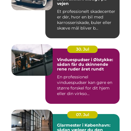
vejen
Et professionelt skadecenter
er dér, hvor en bil med
karrosseriskade, buler eller
skæve mål bliver b...
30. Jul
Vinduespudser i Ølstykke:
sådan får du skinnende
rene ruder året rundt
En professionel
vinduespudser kan gøre en
større forskel for dit hjem
eller din virkso...
07. Jul
Glarmester i København:
sådan vælger du den