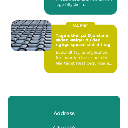
sige tillykke, u...
02. Mar
Tagdækker på Djursland:
sådan vælger du den
rigtige specialist til dit tag
Et sundt tag er afgørende
for, hvordan huset har det.
Når taget først begynder a...
Address