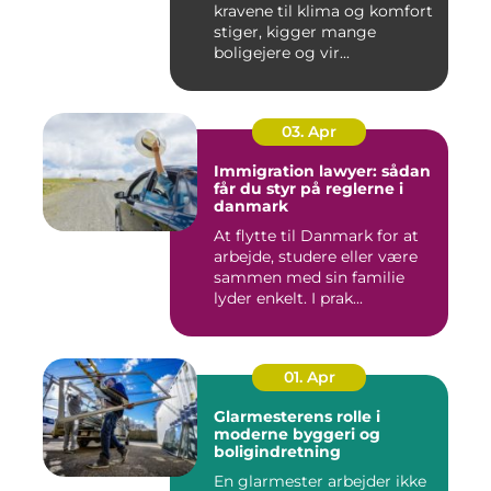
kravene til klima og komfort
stiger, kigger mange
boligejere og vir...
03. Apr
Immigration lawyer: sådan
får du styr på reglerne i
danmark
At flytte til Danmark for at
arbejde, studere eller være
sammen med sin familie
lyder enkelt. I prak...
01. Apr
Glarmesterens rolle i
moderne byggeri og
boligindretning
En glarmester arbejder ikke