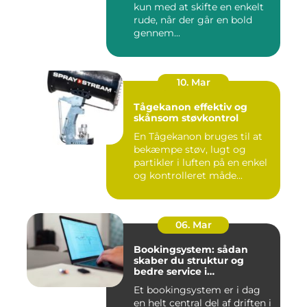
kun med at skifte en enkelt
rude, når der går en bold
gennem...
10. Mar
Tågekanon effektiv og
skånsom støvkontrol
En Tågekanon bruges til at
bekæmpe støv, lugt og
partikler i luften på en enkel
og kontrolleret måde...
06. Mar
Bookingsystem: sådan
skaber du struktur og
bedre service i
sundhedssektoren
Et bookingsystem er i dag
en helt central del af driften i