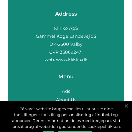
Address
web:
www.klikko.dk
Menu
Ads
About Us
Cookies
På vores website bruges cookies til at huske dine
indstillinger, statistik og personalisering af indhold og
Contact
annoncer. Denne information deles med tredjepart. Ved
Sitemap
fortsat brug af websiden godkender du cookiepolitikken.