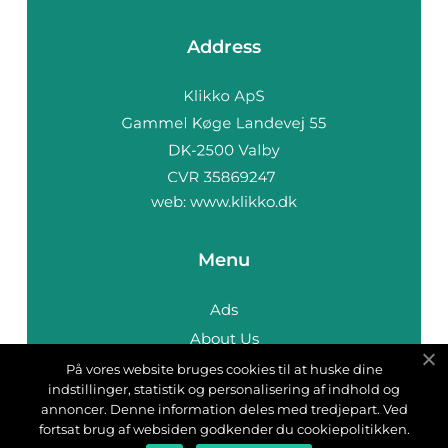
Address
web:
www.klikko.dk
Menu
Ads
About Us
Cookies
På vores website bruges cookies til at huske dine
indstillinger, statistik og personalisering af indhold og
Contact
annoncer. Denne information deles med tredjepart. Ved
Sitemap
fortsat brug af websiden godkender du cookiepolitikken.