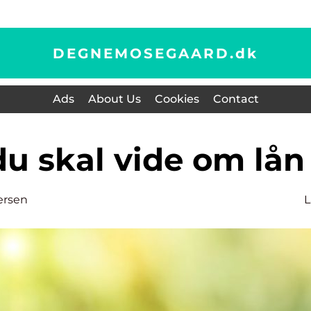
DEGNEMOSEGAARD.
dk
Ads
About Us
Cookies
Contact
 du skal vide om lån
ersen
L