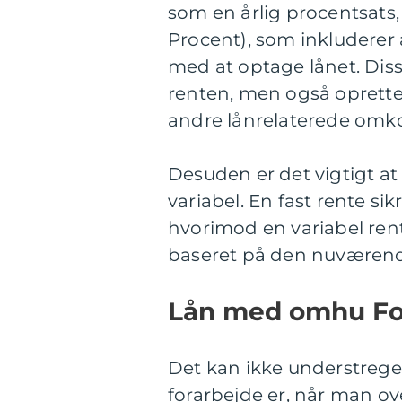
som en årlig procentsats
Procent), som inkluderer
med at optage lånet. Dis
renten, men også oprette
andre lånrelaterede omko
Desuden er det vigtigt at 
variabel. En fast rente s
hvorimod en variabel rente
baseret på den nuværend
Lån med omhu For
Det kan ikke understrege
forarbejde er, når man ov