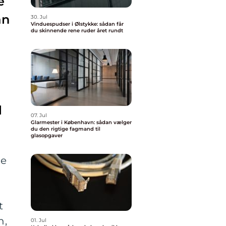
e
ån
30. Jul
Vinduespudser i Ølstykke: sådan får
du skinnende rene ruder året rundt
l
07. Jul
Glarmester i København: sådan vælger
du den rigtige fagmand til
glasopgaver
de
t
n,
01. Jul