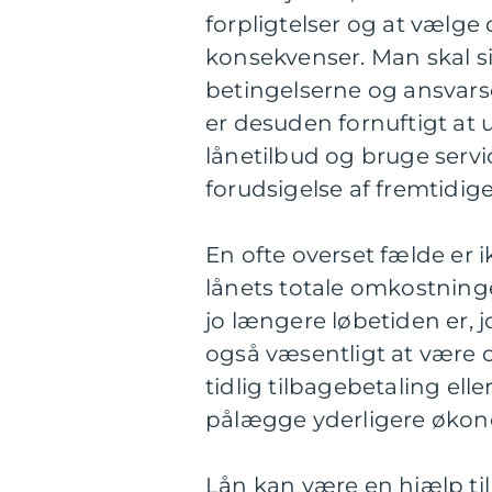
forpligtelser og at vælge
konsekvenser. Man skal si
betingelserne og ansvar
er desuden fornuftigt at
lånetilbud og bruge servi
forudsigelse af fremtidige
En ofte overset fælde er
lånets totale omkostninger
jo længere løbetiden er, j
også væsentligt at være
tidlig tilbagebetaling el
pålægge yderligere økon
Lån kan være en hjælp til