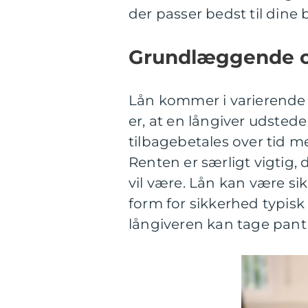
der passer bedst til dine 
Grundlæggende o
Lån kommer i varierende f
er, at en långiver udsted
tilbagebetales over tid 
Renten er særligt vigtig, 
vil være. Lån kan være si
form for sikkerhed typisk 
långiveren kan tage pant i