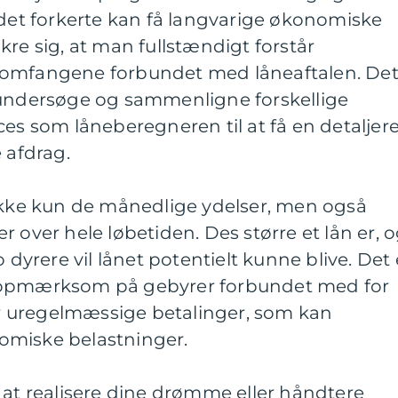
 det forkerte kan få langvarige økonomiske
kre sig, at man fullstændigt forstår
somfangene forbundet med låneaftalen. De
 undersøge og sammenligne forskellige
ces som låneberegneren til at få en detaljer
 afdrag.
 ikke kun de månedlige ydelser, men også
 over hele løbetiden. Des større et lån er, 
o dyrere vil lånet potentielt kunne blive. Det 
 opmærksom på gebyrer forbundet med for
ler uregelmæssige betalinger, som kan
omiske belastninger.
 at realisere dine drømme eller håndtere