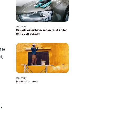
05. May
Bilvask københavn sådan får du bilen
ren, uden besvær
re
et
03. May
Maler til erhverv
t