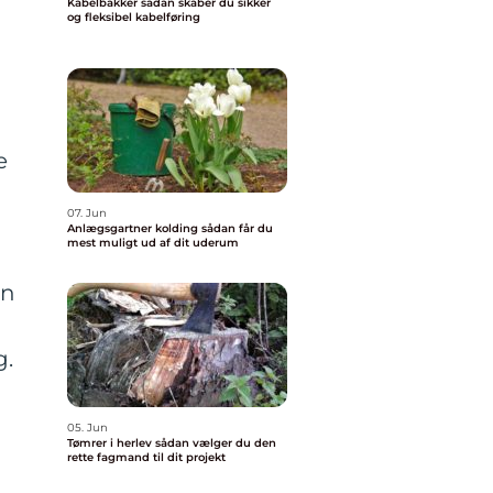
Kabelbakker sådan skaber du sikker
og fleksibel kabelføring
e
07. Jun
Anlægsgartner kolding sådan får du
mest muligt ud af dit uderum
en
g.
05. Jun
Tømrer i herlev sådan vælger du den
rette fagmand til dit projekt