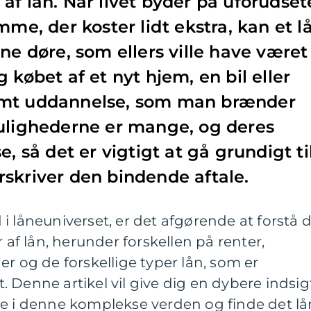
af lån. Når livet byder på uforudset
mme, der koster lidt ekstra, kan et l
ne døre, som ellers ville have været
 købet af et nyt hjem, en bil eller
emt uddannelse, som man brænder
mulighederne er mange, og deres
e, så det er vigtigt at gå grundigt ti
skriver den bindende aftale.
i låneuniverset, er det afgørende at forstå 
f lån, herunder forskellen på renter,
er og de forskellige typer lån, som er
 Denne artikel vil give dig en dybere indsig
re i denne komplekse verden og finde det lå