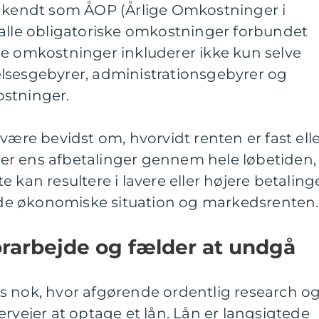
, kendt som ÅOP (Årlige Omkostninger i
 alle obligatoriske omkostninger forbundet
se omkostninger inkluderer ikke kun selve
lsesgebyrer, administrationsgebyrer og
stninger.
være bevidst om, hvorvidt renten er fast ell
ikrer ens afbetalinger gennem hele løbetiden,
 kan resultere i lavere eller højere betaling
e økonomiske situation og markedsrenten.
arbejde og fælder at undgå
s nok, hvor afgørende ordentlig research o
ervejer at optage et lån. Lån er langsigtede