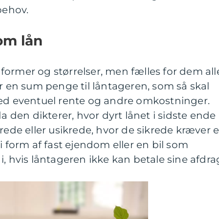
behov.
m lån
ormer og størrelser, men fælles for dem all
er en sum penge til låntageren, som så skal
med eventuel rente og andre omkostninger.
da den dikterer, hvor dyrt lånet i sidste ende
krede eller usikrede, hvor de sikrede kræver 
i form af fast ejendom eller en bil som
, hvis låntageren ikke kan betale sine afdra