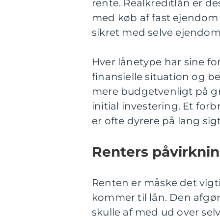
rente. Realkreditlån er d
med køb af fast ejendom og
sikret med selve ejendo
Hver lånetype har sine fo
finansielle situation og 
mere budgetvenligt på gr
initial investering. Et f
er ofte dyrere på lang si
Renters påvirknin
Renten er måske det vigt
kommer til lån. Den afgø
skulle af med ud over sel