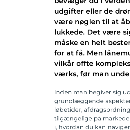
bevæger du i verden 
udgifter eller de drø
være nøglen til at åb
lukkede. Det være sig
måske en helt best
for at få. Men låne
vilkår offte kompleks
værks, før man under
Inden man begiver sig ud 
grundlæggende aspekter a
løbetider, afdragsordning
tilgængelige på markedet.
i, hvordan du kan navige