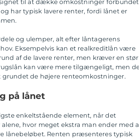
esignet til at dække omkostninger forbundet
 har typisk lavere renter, fordi lånet er
mmen.
rdele og ulemper, alt efter låntagerens
behov. Eksempelvis kan et realkreditlån være
und af de lavere renter, men kræver en stør
orbrugslån kan være mere tilgængeligt, men d
gt grundet de højere renteomkostninger.
g på lånet
igste enkeltstående element, når det
r alene, hvor meget ekstra man ender med a
ve lånebeløbet. Renten præsenteres typisk